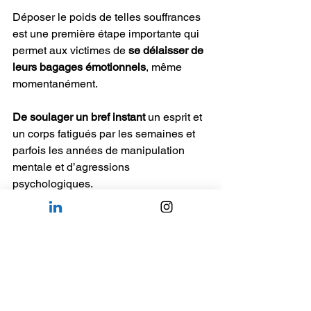
Déposer le poids de telles souffrances 
est une première étape importante qui 
permet aux victimes de 
se délaisser de 
leurs bagages émotionnels
, même 
momentanément. 
De soulager un bref instant 
un esprit et 
un corps fatigués par les semaines et 
parfois les années de manipulation 
mentale et d’agressions 
psychologiques. 
Il est en réalité crucial d’apporter aux 
victimes 
l’espace nécessaire
 pour 
simplement exister. Privées de la 
liberté de s’exprimer ouvertement, et 
parfois même de penser, 
réinstaurer 
cette première étape est un pas majeur 