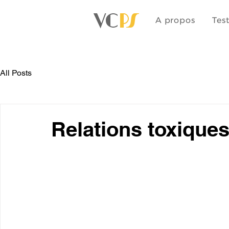
VC
PS
A propos
Tes
All Posts
Relations toxiques