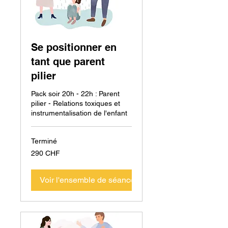
Se positionner en
tant que parent
pilier
Pack soir 20h - 22h : Parent
pilier - Relations toxiques et
instrumentalisation de l'enfant
Terminé
290
290 CHF
francs
suisses
Voir l'ensemble de séances