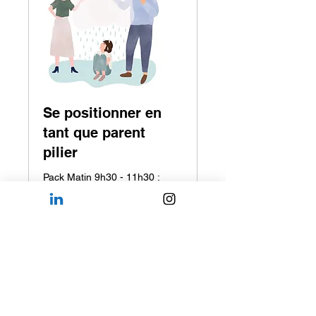
Se positionner en
tant que parent
pilier
Pack Matin 9h30 - 11h30 :
Parent pilier - Relations
toxiques et instrumentalisation
de l'enfant
Terminé
290
290 CHF
francs
suisses
Voir l'ensemble de séances