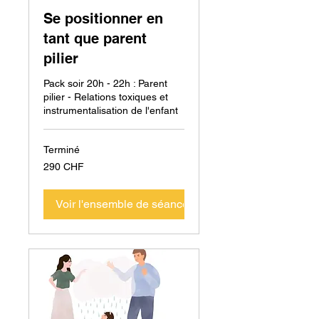
Se positionner en
tant que parent
pilier
Pack soir 20h - 22h : Parent
pilier - Relations toxiques et
instrumentalisation de l'enfant
Terminé
290
290 CHF
francs
suisses
Voir l'ensemble de séances