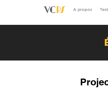
VC
PS
A propos
Tes
Proje