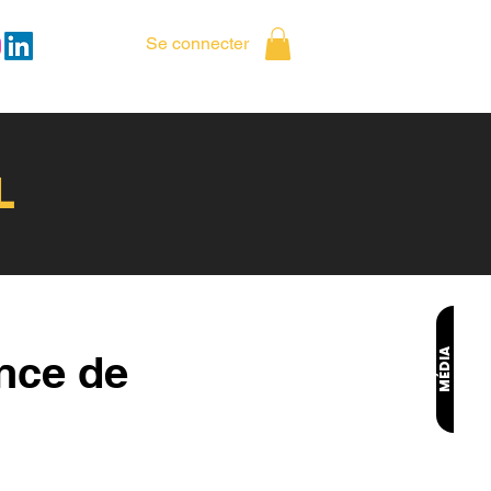
Se connecter
L
nce de
MÉDIA