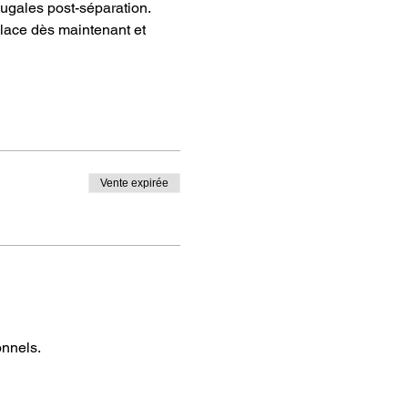
jugales post-séparation. 
place dès maintenant et 
Vente expirée
onnels.