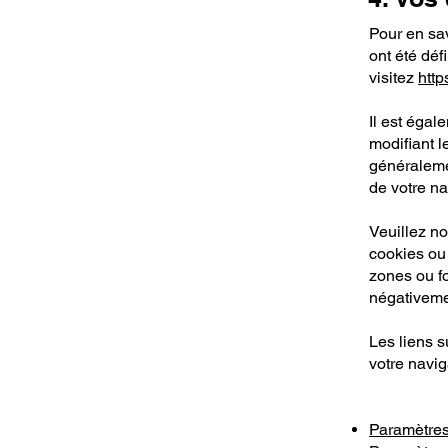
Pour en sav
ont été déf
visitez
http
Il est égal
modifiant 
généraleme
de votre na
Veuillez no
cookies ou
zones ou fo
négativemen
Les liens s
votre navig
Paramètres