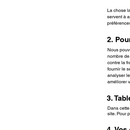
La chose la
servent à a
préférences
2. Pou
Nous pouvon
nombre de r
contre la f
fournir le 
analyser le
améliorer v
3. Tab
Dans cette
site. Pour 
4. Vos 