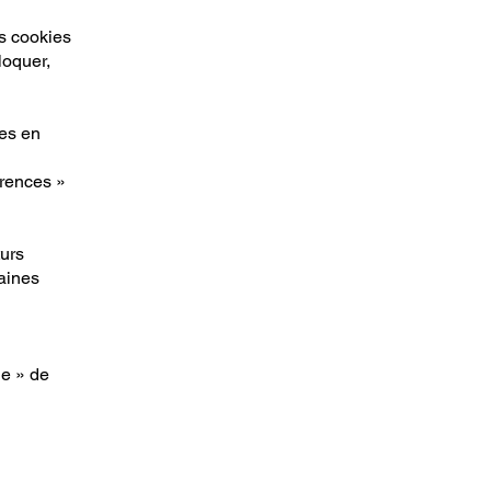
ls cookies
loquer,
ies en
érences »
turs
aines
de » de