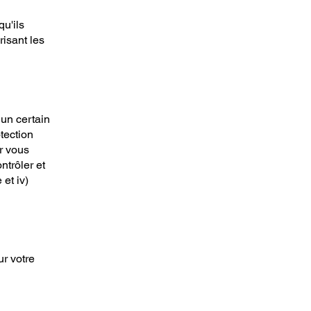
u'ils
risant les
 un certain
tection
ur vous
ntrôler et
 et iv)
ur votre