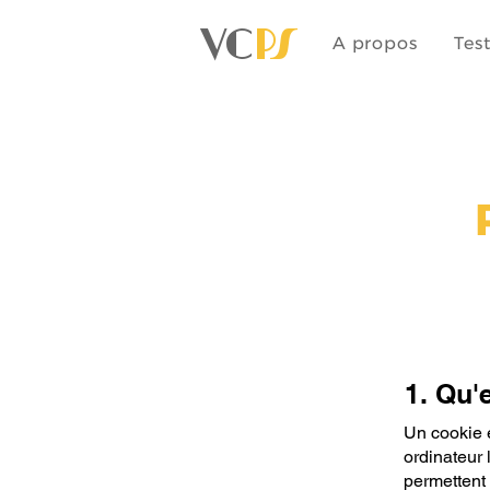
VC
PS
A propos
Tes
1. Qu'
Un cookie es
ordinateur 
permettent 