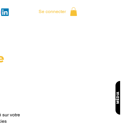
Se connecter
e
MÉDIA
é sur votre
kies