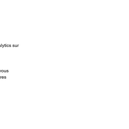
lytics sur
 vous
ères