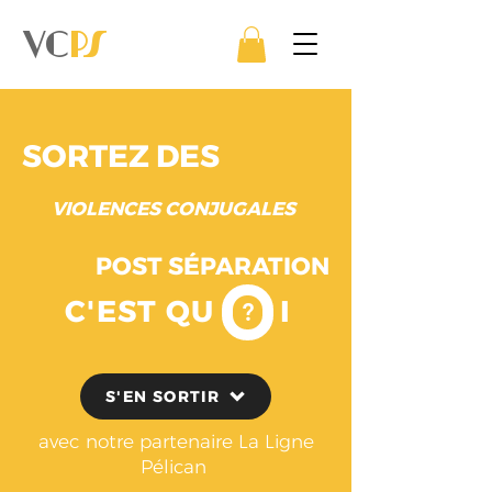
VC
PS
SORTEZ DES
VIOLENCES CONJUGALES
POST SÉPARATION
C'EST QU I
?
S'EN SORTIR
avec notre partenaire La Ligne
Pélican