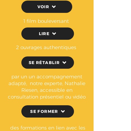
VOIR
1 film bouleversant
LIRE
2 ouvrages authentiques
SE RÉTABLIR
par un un accompagnement
adapté,
notre experte, Nathalie
Riesen, accessible
en
consultation présentiel ou vidéo
SE FORMER
des formations en lien avec les