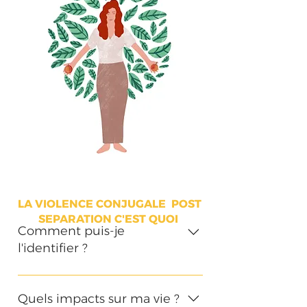
LA VIOLENCE CONJUGALE POST
SEPARATION C'EST QUOI
Comment puis-je
l'identifier ?
La relation à l’ex-partenaire se
caractérise par la violence qui
Quels impacts sur ma vie ?