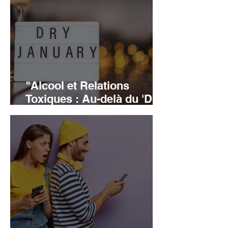
de l’anxiété, un mutisme
soudain, un décrochage
scolaire.
"Alcool et Relations
Toxiques : Au-delà du 'Dry
January', Une Urgence de
Rééducation et de Dignité"